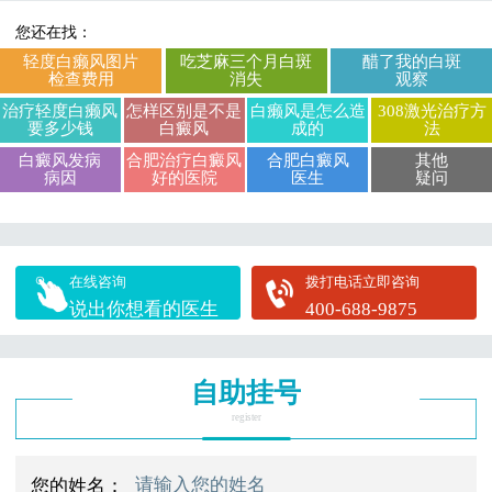
您还在找：
轻度白癞风图片
吃芝麻三个月白斑
醋了我的白斑
检查费用
消失
观察
治疗轻度白癞风
怎样区别是不是
白癞风是怎么造
308激光治疗方
要多少钱
白癜风
成的
法
白癜风发病
合肥治疗白癜风
合肥白癜风
其他
病因
好的医院
医生
疑问
在线咨询
拨打电话立即咨询
说出你想看的医生
400-688-9875
自助挂号
register
您的姓名：