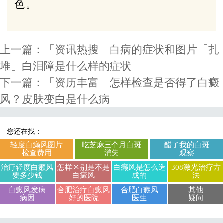
色。
上一篇：
「资讯热搜」白病的症状和图片「扎
堆」白泪障是什么样的症状
下一篇：
「资历丰富」怎样检查是否得了白癜
风？皮肤变白是什么病
您还在找：
轻度白癞风图片
吃芝麻三个月白斑
醋了我的白斑
检查费用
消失
观察
治疗轻度白癞风
怎样区别是不是
白癞风是怎么造
308激光治疗方
要多少钱
白癜风
成的
法
白癜风发病
合肥治疗白癜风
合肥白癜风
其他
病因
好的医院
医生
疑问