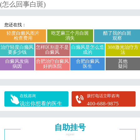
(怎么回事白斑)
您还在找：
轻度白癞风图片
吃芝麻三个月白斑
醋了我的白斑
检查费用
消失
观察
治疗轻度白癞风
怎样区别是不是
白癞风是怎么造
308激光治疗方
要多少钱
白癜风
成的
法
白癜风发病
合肥治疗白癜风
合肥白癜风
其他
病因
好的医院
医生
疑问
在线咨询
拨打电话立即咨询
说出你想看的医生
400-688-9875
自助挂号
register