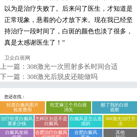
以为是治疗失败了。后来问了医生，才知道是
正常现象，悬着的心才放下来。现在我已经坚
持治疗一段时间了，白斑的颜色也淡了很多，
真是太感谢医生了！”
卫众白斑网
上一篇：
308激光一次照射多长时间合适
下一篇：
308激光后脱皮还能做吗
您还在找：
轻度白癞风图片
吃芝麻三个月白斑
醋了我的白斑
检查费用
消失
观察
治疗轻度白癞风
怎样区别是不是
白癞风是怎么造
308激光治疗方
要多少钱
白癜风
成的
法
白癜风发病
合肥治疗白癜风
合肥白癜风
其他