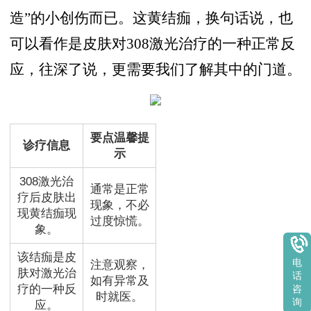
造”的小创伤而已。这黄结痂，换句话说，也
可以看作是皮肤对308激光治疗的一种正常反
应，往深了说，更需要我们了解其中的门道。
要点温馨提
诊疗信息
示
308激光治
通常是正常
疗后皮肤出
现象，不必
现黄结痂现
过度惊慌。
象。
该结痂是皮
电
注意观察，
肤对激光治
话
如有异常及
疗的一种反
咨
时就医。
询
应。