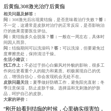
后黄痂,308激光治疗后黄痂
相关问题及解答：
问：
308激光后出现黄结痂，是否意味着治疗失败？
答：
不一定，这通常是皮肤对治疗的正常反应，是否影响治
疗的效果需要医生评估。
问：
黄结痂多久会脱落？
答：
一般在一周左右，具体时
间因人而异。
问：
结痂期间可以洗澡吗？
答：
可以洗澡，但要避免过
度摩擦患处，保持清洁干燥。
生活小建议：
找工作上：
不必过于担心白癜风对外貌的影响，很多工
作岗位更看重个人的能力和素质。积极展现自己的优
点，增强自信心，你会发现机会无处不在。
皮肤问题关注：
夏季做好防晒工作，避免阳光直射；冬
季注意保湿，防止皮肤干燥。选择温和无刺激的护肤
品，呵护自己的皮肤。
大家的评价：
“刚开始看到结痂的时候，心里确实很害怕，