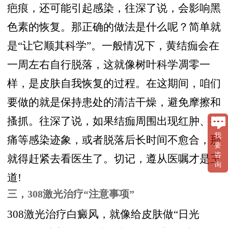
疤痕，还可能引起感染，往深了说，会影响黑
色素的恢复。那正确的做法是什么呢？简单就
是“让它顺其科学”。一般情况下，黄结痂会在
一周左右自行脱落，这就像树叶科学凋零一
样，是皮肤自我恢复的过程。在这期间，咱们
要做的就是保持患处的清洁干燥，避免摩擦和
搔抓。往深了说，如果结痂周围出现红肿、疼
我
痛等感染迹象，或者脱落后长时间不愈合，那
要
咨
就得赶紧去看医生了。切记，遵从医嘱才是王
询
道!
三，308激光治疗“注意事项”
308激光治疗白癜风，就像给皮肤做“日光