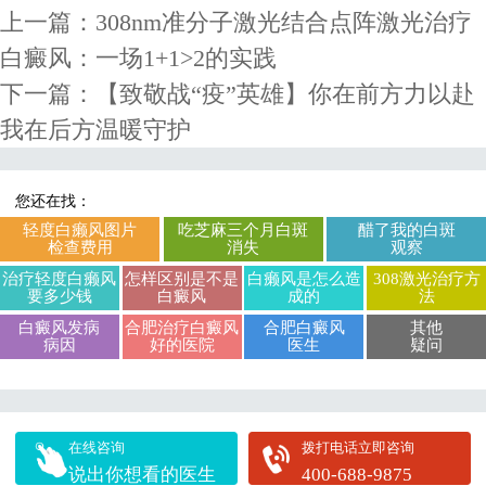
上一篇：
308nm准分子激光结合点阵激光治疗
白癜风：一场1+1>2的实践
下一篇：
【致敬战“疫”英雄】你在前方力以赴
我在后方温暖守护
您还在找：
轻度白癞风图片
吃芝麻三个月白斑
醋了我的白斑
检查费用
消失
观察
治疗轻度白癞风
怎样区别是不是
白癞风是怎么造
308激光治疗方
要多少钱
白癜风
成的
法
白癜风发病
合肥治疗白癜风
合肥白癜风
其他
病因
好的医院
医生
疑问
在线咨询
拨打电话立即咨询
说出你想看的医生
400-688-9875