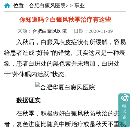
位置：
合肥白癜风医院
> >
事业
你知道吗？白癜风秋季治疗有这些
来源：
合肥白癜风医院
日期：2020-11-09
入秋后，白癜风表皮症状有所缓解，容易
给患者造成“好转”的错觉。其实这只是一种表
象，患者白斑处的黑色素并未增加，白斑处
于“外休眠内活跃”状态。
数据证实
电
话
在秋季，积极做好白癜风秋防秋治的患
咨
询
者，复色进度比随意中断治疗或是秋天不重视