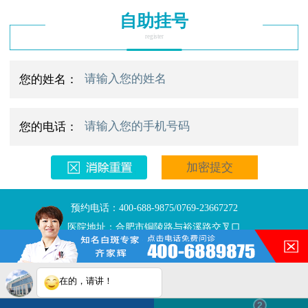
自助挂号
register
您的姓名：
您的电话：
预约电话：400-688-9875/0769-23667272
医院地址：合肥市铜陵路与裕溪路交叉口
Copyright © 2025
合肥华夏白班癫疯研究院
版权所有
网站地图
注：本网站信息仅供参考，不能作为诊断及医疗依据。
在的，请讲！
白斑在线问医生
2条新消息
2