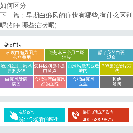
如何区分
下一篇：
早期白癞风的症状有哪些,有什么区别
呢(都有哪些症状呢)
您还在找：
轻度白癞风图片
吃芝麻三个月白斑
醋了我的白斑
检查费用
消失
观察
治疗轻度白癞风
怎样区别是不是
白癞风是怎么造
308激光治疗方
要多少钱
白癜风
成的
法
白癜风发病
合肥治疗白癜风
合肥白癜风
其他
病因
好的医院
医生
疑问
在线咨询
拨打电话立即咨询
说出你想看的医生
400-688-9875