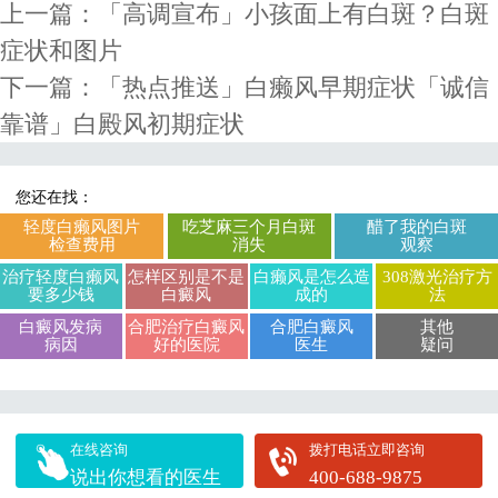
上一篇：
「高调宣布」小孩面上有白斑？白斑
症状和图片
下一篇：
「热点推送」白癞风早期症状「诚信
靠谱」白殿风初期症状
您还在找：
轻度白癞风图片
吃芝麻三个月白斑
醋了我的白斑
检查费用
消失
观察
治疗轻度白癞风
怎样区别是不是
白癞风是怎么造
308激光治疗方
要多少钱
白癜风
成的
法
白癜风发病
合肥治疗白癜风
合肥白癜风
其他
病因
好的医院
医生
疑问
在线咨询
拨打电话立即咨询
说出你想看的医生
400-688-9875