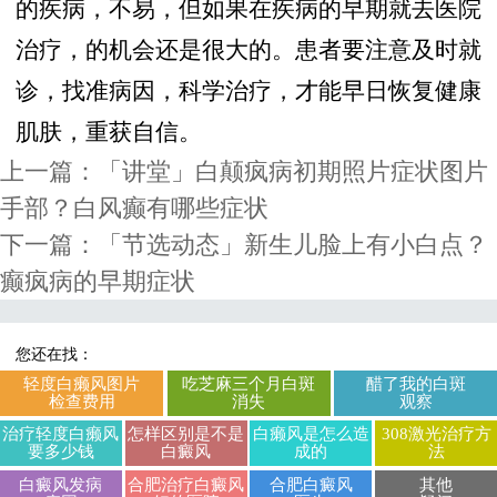
的疾病，不易，但如果在疾病的早期就去医院
治疗，的机会还是很大的。患者要注意及时就
诊，找准病因，科学治疗，才能早日恢复健康
肌肤，重获自信。
上一篇：
「讲堂」白颠疯病初期照片症状图片
手部？白风癫有哪些症状
下一篇：
「节选动态」新生儿脸上有小白点？
癫疯病的早期症状
您还在找：
轻度白癞风图片
吃芝麻三个月白斑
醋了我的白斑
检查费用
消失
观察
治疗轻度白癞风
怎样区别是不是
白癞风是怎么造
308激光治疗方
要多少钱
白癜风
成的
法
白癜风发病
合肥治疗白癜风
合肥白癜风
其他