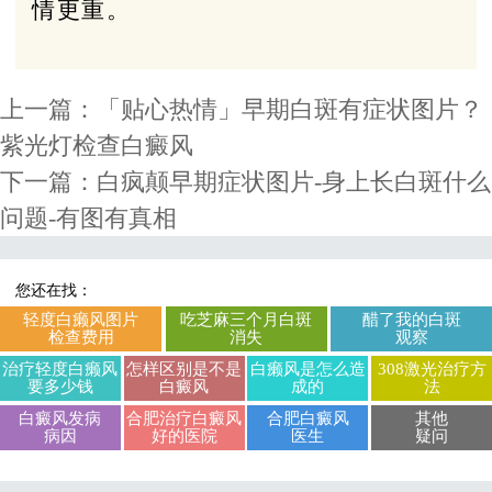
情更重。
上一篇：
「贴心热情」早期白斑有症状图片？
紫光灯检查白癜风
下一篇：
白疯颠早期症状图片-身上长白斑什么
问题-有图有真相
您还在找：
轻度白癞风图片
吃芝麻三个月白斑
醋了我的白斑
检查费用
消失
观察
治疗轻度白癞风
怎样区别是不是
白癞风是怎么造
308激光治疗方
要多少钱
白癜风
成的
法
白癜风发病
合肥治疗白癜风
合肥白癜风
其他
病因
好的医院
医生
疑问