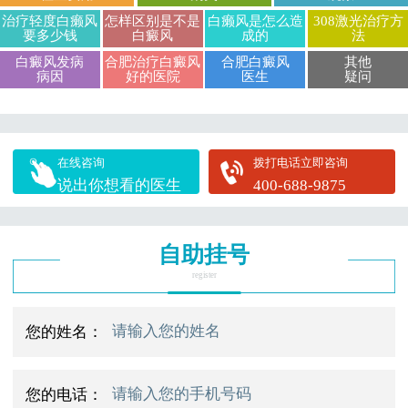
治疗轻度白癞风
怎样区别是不是
白癞风是怎么造
308激光治疗方
要多少钱
白癜风
成的
法
白癜风发病
合肥治疗白癜风
合肥白癜风
其他
病因
好的医院
医生
疑问
在线咨询
拨打电话立即咨询
说出你想看的医生
400-688-9875
自助挂号
register
您的姓名：
您的电话：