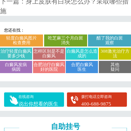
下一篇：
身上皮肤有白块怎么办？采取哪些措
施
您还在找：
轻度白癞风图片
吃芝麻三个月白斑
醋了我的白斑
检查费用
消失
观察
治疗轻度白癞风
怎样区别是不是
白癞风是怎么造
308激光治疗方
要多少钱
白癜风
成的
法
白癜风发病
合肥治疗白癜风
合肥白癜风
其他
病因
好的医院
医生
疑问
在线咨询
拨打电话立即咨询
说出你想看的医生
400-688-9875
自助挂号